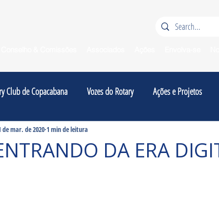
Conselho & Comissões
Associados
Ações
Envolva-se
No
ry Club de Copacabana
Vozes do Rotary
Ações e Projetos
1 de mar. de 2020
1 min de leitura
'ENTRANDO DA ERA DIGI