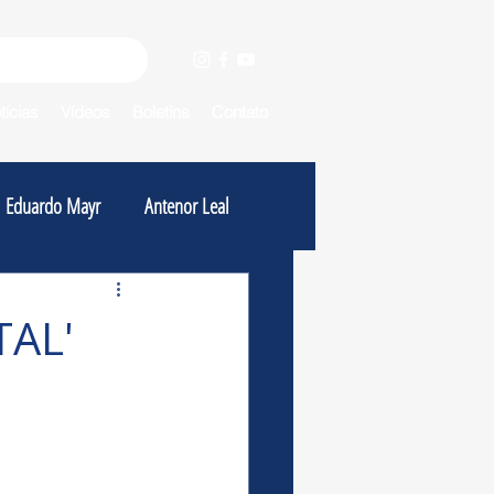
tícias
Vídeos
Boletins
Contato
Eduardo Mayr
Antenor Leal
TAL'