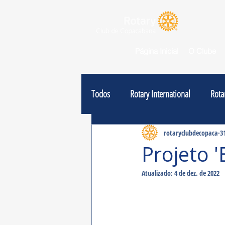
Página Inicial
O Clube
Todos
Rotary International
Rota
Notícias
rotaryclubdecopaca
3
Projeto 
Atualizado:
4 de dez. de 2022