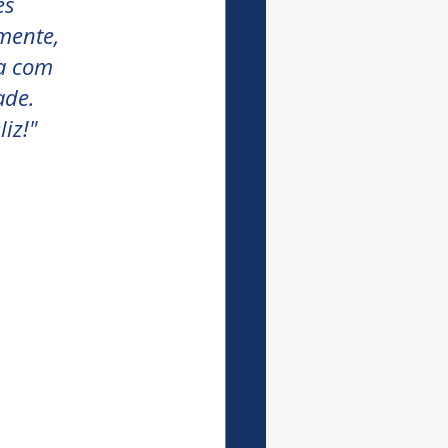
es 
mente, 
ça com 
ade. 
iz!"