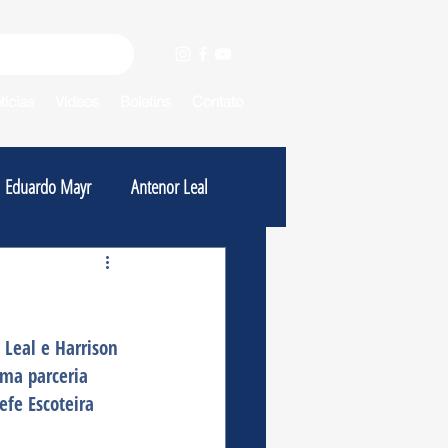
tícias
Vídeos
Boletins
Contato
Eduardo Mayr
Antenor Leal
 Leal e Harrison 
uma parceria 
fe Escoteira  