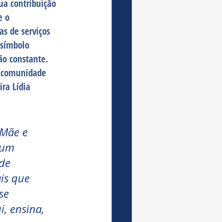
ua contribuição 
e o 
s de serviços 
símbolo 
ão constante. 
 comunidade 
ra Lídia 
Mãe e 
num 
de 
is que 
se 
, ensina, 