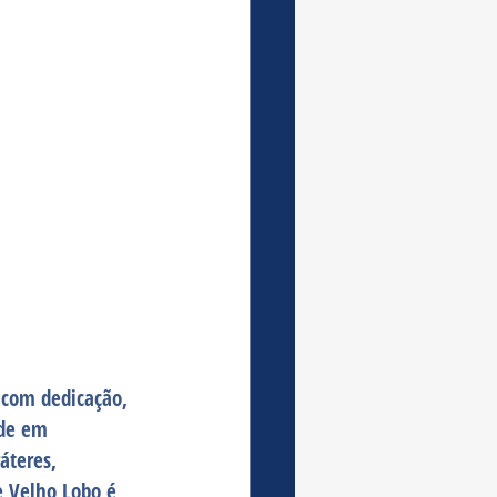
s com dedicação, 
ade em 
áteres, 
 Velho Lobo é, 