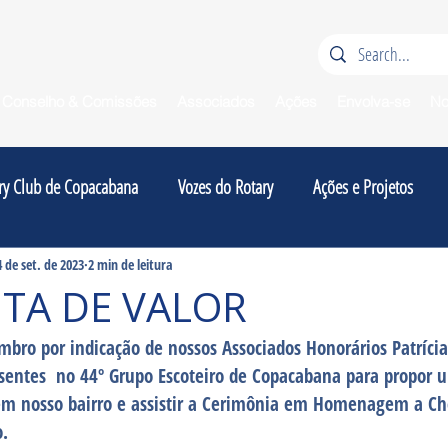
Conselho & Comissões
Associados
Ações
Envolva-se
No
ry Club de Copacabana
Vozes do Rotary
Ações e Projetos
4 de set. de 2023
2 min de leitura
ITA DE VALOR
mbro por indicação de nossos Associados Honorários Patrícia
esentes  no 44º Grupo Escoteiro de Copacabana para propor 
 em nosso bairro e assistir a Cerimônia em Homenagem a Che
. 