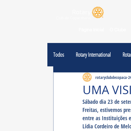
Página Inicial
O Clube
Todos
Rotary International
Rota
Notícias
rotaryclubdecopaca
2
UMA VIS
Sábado dia 23 de sete
Freitas, estivemos pr
entre as Instituições
Lídia Cordeiro de Melo